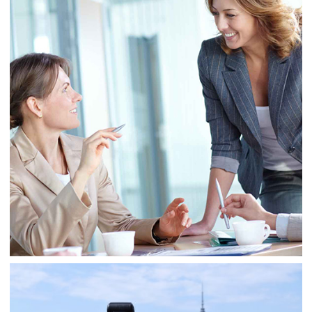
Consulting
Sale
Business
Consulting
Project 7