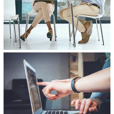
Business
Project 9
Finance
Web Design
Business
Consulting
Project 10