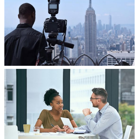
Banking
Consulting
Business
Consulting
Project 8
Banking
Finance