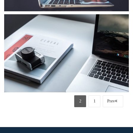
Business
Sale
Business
Consulting
Project 11
2
1
Prev